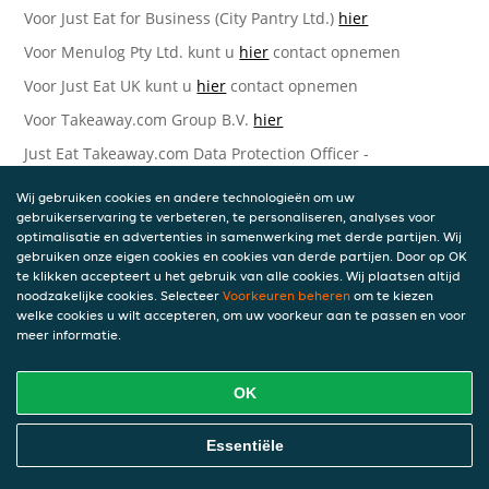
Voor Just Eat for Business (City Pantry Ltd.)
hier
Voor Menulog Pty Ltd. kunt u
hier
contact opnemen
Voor Just Eat UK kunt u
hier
contact opnemen
Voor Takeaway.com Group B.V.
hier
Just Eat Takeaway.com Data Protection Officer -
Takeaway.com Group B.V.
Wij gebruiken cookies en andere technologieën om uw
Piet Heinkade 61
gebruikerservaring te verbeteren, te personaliseren, analyses voor
1019 GM Amsterdam
optimalisatie en advertenties in samenwerking met derde partijen. Wij
Nederland
gebruiken onze eigen cookies en cookies van derde partijen. Door op OK
te klikken accepteert u het gebruik van alle cookies. Wij plaatsen altijd
Bijgewerkte versies van deze
noodzakelijke cookies. Selecteer
Voorkeuren beheren
om te kiezen
welke cookies u wilt accepteren, om uw voorkeur aan te passen en voor
Privacyverklaring
meer informatie.
Wij kunnen deze Verklaring van tijd tot tijd bijwerken als
OK
reactie op veranderende juridische, technische of zakelijke
ontwikkelingen. Wanneer wij onze Privacyverklaring
bijwerken, zullen wij passende maatregelen nemen om u
Essentiële
op de hoogte te brengen, in overeenstemming met het
belang van de wijzigingen die wij aanbrengen. Wanneer de