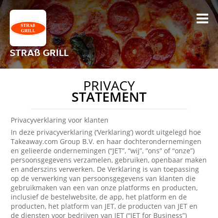
STRAß GRILL
PRIVACY
STATEMENT
Privacyverklaring voor klanten
In deze privacyverklaring (‘Verklaring’) wordt uitgelegd hoe
Takeaway.com Group B.V. en haar dochterondernemingen
en gelieerde ondernemingen (“JET”, “wij”, “ons” of “onze”)
persoonsgegevens verzamelen, gebruiken, openbaar maken
en anderszins verwerken. De Verklaring is van toepassing
op de verwerking van persoonsgegevens van klanten die
gebruikmaken van een van onze platforms en producten,
inclusief de bestelwebsite, de app, het platform en de
producten, het platform van JET, de producten van JET en
de diensten voor bedrijven van JET (“JET for Business”)